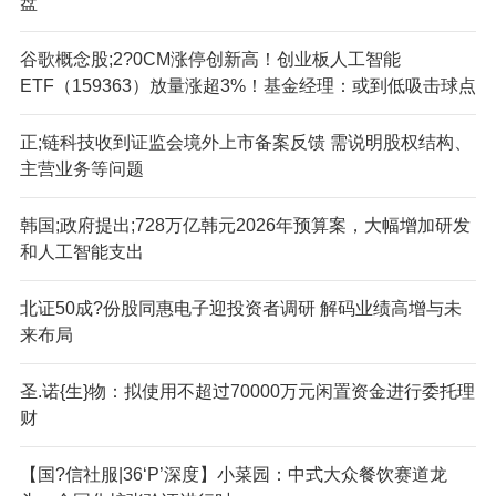
盘”
谷歌概念股;2?0CM涨停创新高！创业板人工智能
ETF（159363）放量涨超3%！基金经理：或到低吸击球点
正;链科技收到证监会境外上市备案反馈 需说明股权结构、
主营业务等问题
韩国;政府提出;728万亿韩元2026年预算案，大幅增加研发
和人工智能支出
北证50成?份股同惠电子迎投资者调研 解码业绩高增与未
来布局
圣.诺{生}物：拟使用不超过70000万元闲置资金进行委托理
财
【国?信社服|36‘P’深度】小菜园：中式大众餐饮赛道龙