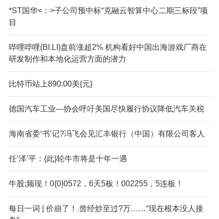
*ST国华<：>子公司预中标“克融云智算中心二期三标段”项
目
哔哩哔哩(BI.LI)盘前涨超2% 机构看好中国出海游戏厂商在
研发制作和本地化运营方面的潜力
比特币站上890:00美{元}
德国汽车工业—协会呼吁美国尽快履行协议降低汽车关税
海南省委‘书’记?冯飞会见汇丰银行（中国）有限公司客人
任‘泽’平：{此}轮牛市将是十年一遇
牛股;频现！0{0}0572，6天5板！002255，5连板！
每日一词 | 价崩了！.曾经炒至过?万……“现在根本没人接