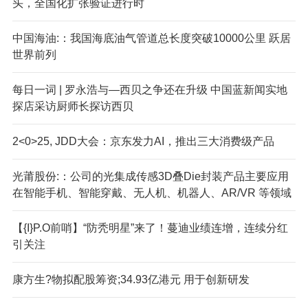
头，全国化扩张验证进行时
中国海油:：我国海底油气管道总长度突破10000公里 跃居
世界前列
每日一词 | 罗永浩与—西贝之争还在升级 中国蓝新闻实地
探店采访厨师长探访西贝
2<0>25, JDD大会：京东发力AI，推出三大消费级产品
光莆股份:：公司的光集成传感3D叠Die封装产品主要应用
在智能手机、智能穿戴、无人机、机器人、AR/VR 等领域
【{I}P.O前哨】“防秃明星”来了！蔓迪业绩连增，连续分红
引关注
康方生?物拟配股筹资;34.93亿港元 用于创新研发