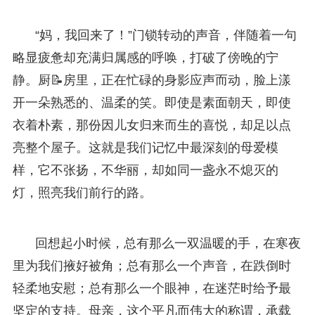
“妈，我回来了！”门锁转动的声音，伴随着一句
略显疲惫却充满归属感的呼唤，打破了傍晚的宁
静。厨📝房里，正在忙碌的身影应声而动，脸上漾
开一朵熟悉的、温柔的笑。即使是素面朝天，即使
衣着朴素，那份因儿女归来而生的喜悦，却足以点
亮整个屋子。这就是我们记忆中最深刻的母爱模
样，它不张扬，不华丽，却如同一盏永不熄灭的
灯，照亮我们前行的路。
回想起小时候，总有那么一双温暖的手，在寒夜
里为我们掖好被角；总有那么一个声音，在跌倒时
轻柔地安慰；总有那么一个眼神，在迷茫时给予最
坚定的支持。母亲，这个平凡而伟大的称谓，承载