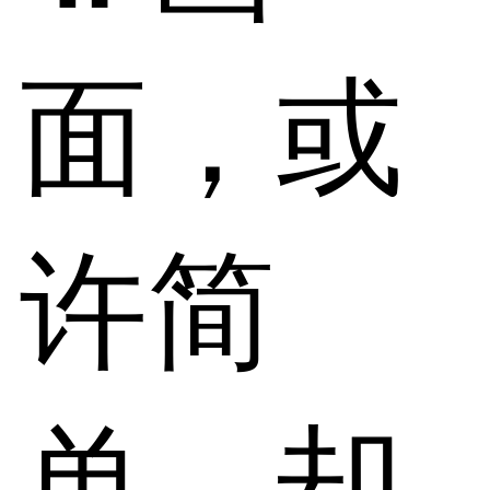
面，或
许简
单，却