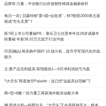
品牌有:力量：中信银行以价值韧性铸就金融新标杆
每日一词 | 贝森特称“需<国>会批准”，特?朗普2000美元退
税成“空头支票”？
医?药上市公司董秘PK：康乐卫士任恩奇年仅28岁成最年
轻董秘 年薪38.32万元低于行业均值
印尼{确}认将采购中国歼-10 战斗机，提升空军现代化作战
能力
主;要产品毛利提高 联翔股份1—9月净利润扭亏为盈
“!大空头”再度做空Palantir：这已经“远超高估范畴”了
两<型>8艘！恒力重工再获海外船东油船大单
继:英伟达和—特斯拉后，“大空头”又向美联储开火：根本