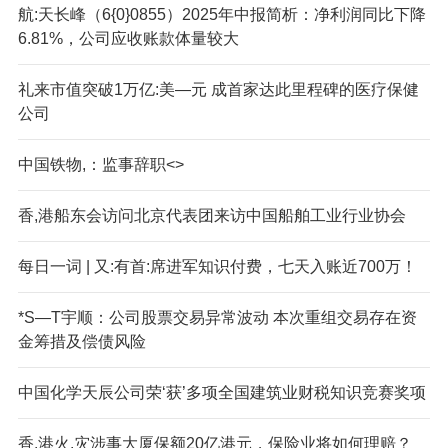
航:天长峰（6{0}0855）2025年中报简析：净利润同比下降
6.81%，公司应收账款体量较大
礼来市值突破1万亿:美—元 成首家达此里程碑的医疗保健
公司
中国铁物,：监事辞职<>
香,港船东会访问北京代表团来访中国船舶工业行业协会
每日一词 | 又:有首:席进军知识付费，七天入账近700万！
*S—T宇顺：公司股票交易异常波动 本次重组交易存在资
金筹措及偿债风险
中国化学天辰公司荣‘获’多项全国建筑业财税知识竞赛奖项
香.港火.灾涉事大厦保额20亿港元，保险业将如何理赔？