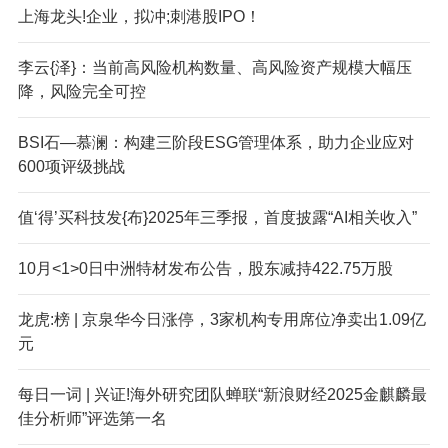
上海龙头!企业，拟冲;刺港股IPO！
李云{泽}：当前高风险机构数量、高风险资产规模大幅压
降，风险完全可控
BSI石—慕澜：构建三阶段ESG管理体系，助力企业应对
600项评级挑战
值‘得’买科技发{布}2025年三季报，首度披露“AI相关收入”
10月<1>0日中洲特材发布公告，股东减持422.75万股
龙虎:榜 | 京泉华今日涨停，3家机构专用席位净卖出1.09亿
元
每日一词 | 兴证!海外研究团队蝉联“新浪财经2025金麒麟最
佳分析师”评选第一名