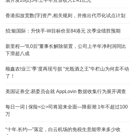
渝开发20{2}5年上半年营业收入1.41亿元
香港拟放宽数{字}资产,相关规则，并推出代币化试点计划
招;银国际：升快手-W目标价至84港元 次季业绩胜预期
新里程—“8,0后”董事长解除留置，公司上半年净利润同比
下滑超八成
顺鑫农!业三‘季’度再现亏损 “光瓶酒之王”牛栏山为何卖不动
了！
美国证券交:易委员会就 AppLovin 数据收集行为展开调查
每日一词 | 保险<公>司将迎来全面—降薪潮 1年不超过100
万
“十年.长约—”落定，白云机场的免税生意能带来多少收