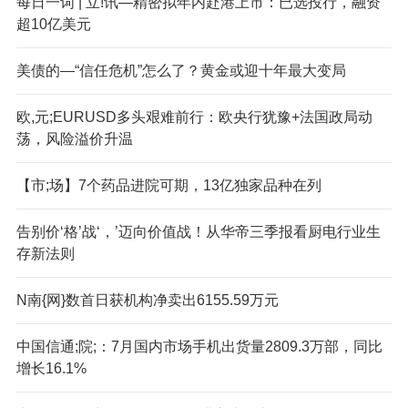
每日一词 | 立!讯—精密拟年内赴港上市：已选投行，融资
超10亿美元
美债的—“信任危机”怎么了？黄金或迎十年最大变局
欧,元;EURUSD多头艰难前行：欧央行犹豫+法国政局动
荡，风险溢价升温
【市;场】7个药品进院可期，13亿独家品种在列
告别价‘格’战‘，’迈向价值战！从华帝三季报看厨电行业生
存新法则
N南{网}数首日获机构净卖出6155.59万元
中国信通;院;：7月国内市场手机出货量2809.3万部，同比
增长16.1%