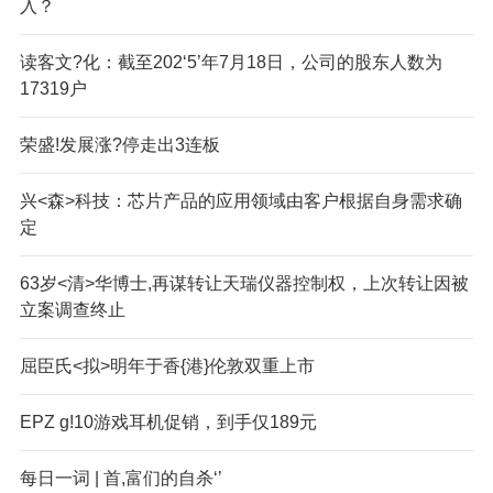
入？
读客文?化：截至202‘5’年7月18日，公司的股东人数为
17319户
荣盛!发展涨?停走出3连板
兴<森>科技：芯片产品的应用领域由客户根据自身需求确
定
63岁<清>华博士,再谋转让天瑞仪器控制权，上次转让因被
立案调查终止
屈臣氏<拟>明年于香{港}伦敦双重上市
EPZ g!10游戏耳机促销，到手仅189元
每日一词 | 首,富们的自杀‘’