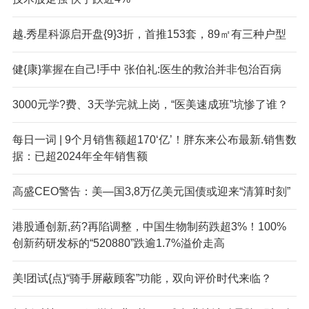
越.秀星科源启开盘{9}3折，首推153套，89㎡有三种户型
健{康}掌握在自己!手中 张伯礼:医生的救治并非包治百病
3000元学?费、3天学完就上岗，“医美速成班”坑惨了谁？
每日一词 | 9个月销售额超170‘亿’！胖东来公布最新.销售数
据：已超2024年全年销售额
高盛CEO警告：美—国3,8万亿美元国债或迎来“清算时刻”
港股通创新,药?再陷调整，中国生物制药跌超3%！100%
创新药研发标的“520880”跌逾1.7%溢价走高
美!团试{点}“骑手屏蔽顾客”功能，双向评价时代来临？