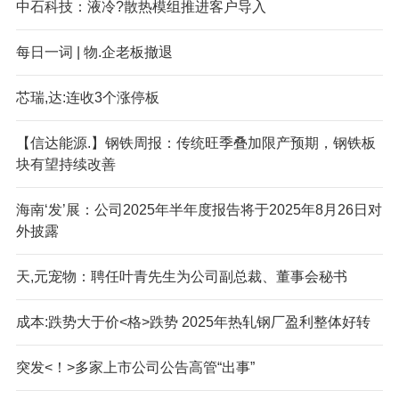
中石科技：液冷?散热模组推进客户导入
每日一词 | 物.企老板撤退
芯瑞,达:连收3个涨停板
【信达能源.】钢铁周报：传统旺季叠加限产预期，钢铁板
块有望持续改善
海南‘发’展：公司2025年半年度报告将于2025年8月26日对
外披露
天,元宠物：聘任叶青先生为公司副总裁、董事会秘书
成本:跌势大于价<格>跌势 2025年热轧钢厂盈利整体好转
突发<！>多家上市公司公告高管“出事”