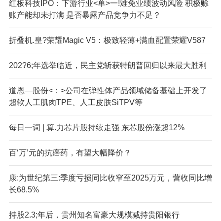
红板科技IPO：下游行业<单>一!难免业绩波动风险 积极赊
账产能却未打满 是否暴露产品竞争力不足？
折叠机.皇?荣耀Magic V5：极致轻薄+满血配置荣耀V587
202?6;年选举临近，民主党斩获特朗普回归以来最大胜利
道恩—股份<：>公司在弹性体产品领域储备基础上开发了
超软人工肌肉TPE、人工皮肤SiTPV等
每日一词 | 算.力芯片股持续走强 东芯股份涨超12%
百‘万’元的抗癌药，有望大幅降价？
康:为世纪第三:季度亏损同比收窄至2025万元，营收同比增
长68.5%
持股2.3;年后，贵州知名富豪大规模减持贵阳银行