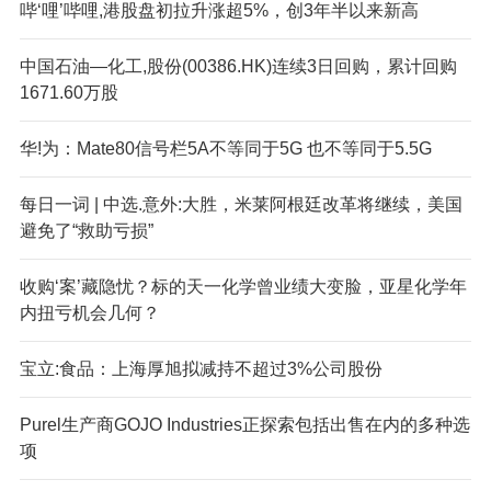
哔‘哩’哔哩,港股盘初拉升涨超5%，创3年半以来新高
中国石油—化工,股份(00386.HK)连续3日回购，累计回购
1671.60万股
华!为：Mate80信号栏5A不等同于5G 也不等同于5.5G
每日一词 | 中选.意外:大胜，米莱阿根廷改革将继续，美国
避免了“救助亏损”
收购‘案’藏隐忧？标的天一化学曾业绩大变脸，亚星化学年
内扭亏机会几何？
宝立:食品：上海厚旭拟减持不超过3%公司股份
Pure
l生产商GOJO Industries正探索包括出售在内的多种选
项