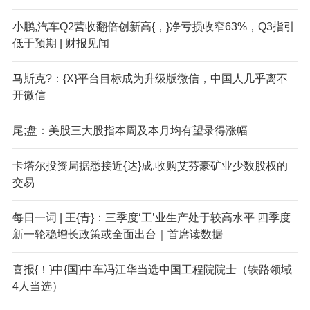
小鹏,汽车Q2营收翻倍创新高{，}净亏损收窄63%，Q3指引
低于预期 | 财报见闻
马斯克?：{X}平台目标成为升级版微信，中国人几乎离不
开微信
尾;盘：美股三大股指本周及本月均有望录得涨幅
卡塔尔投资局据悉接近{达}成.收购艾芬豪矿业少数股权的
交易
每日一词 | 王{青}：三季度‘工’业生产处于较高水平 四季度
新一轮稳增长政策或全面出台｜首席读数据
喜报{！}中{国}中车冯江华当选中国工程院院士（铁路领域
4人当选）