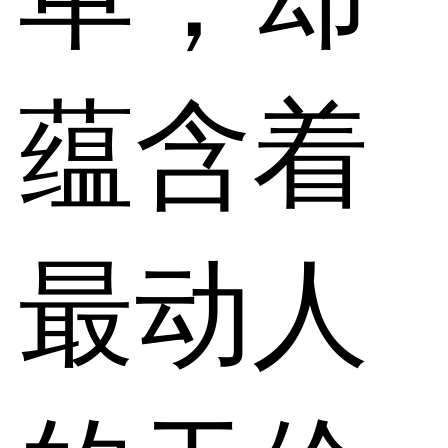
蕴含着
最动人