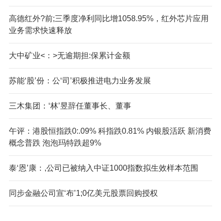
高德红外?前;三季度净利同比增1058.95%，红外芯片应用
业务需求快速释放
大中矿业<：>无逾期担:保累计金额
苏能‘股’份：公‘司’积极推进电力业务发展
三木集团：‘林’昱辞任董事长、董事
午评：港股恒指跌0:.09% 科指跌0.81% 内银股活跃 新消费
概念普跌 泡泡玛特跌超9%
泰‘恩’康：,公司已被纳入中证1000指数拟生效样本范围
同步金融公司宣‘布’1;0亿美元股票回购授权